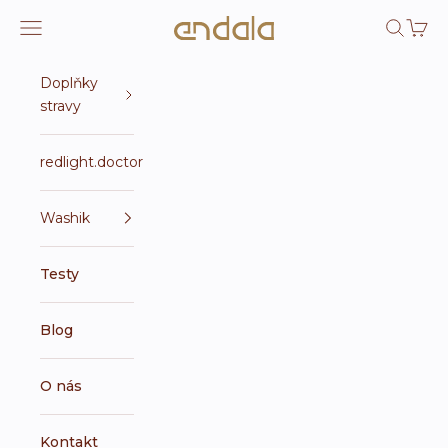
Přejít na obsah
Endala e-shop
Otevřít navigační menu
Otevřít 
Otevří
Doplňky
stravy
redlight.doctor
Washik
Testy
Blog
O nás
Kontakt