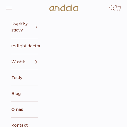
Přejít na obsah
Endala e-shop
Otevřít navigační menu
Otevřít 
Otevří
Doplňky
stravy
redlight.doctor
Washik
Testy
Blog
O nás
Kontakt