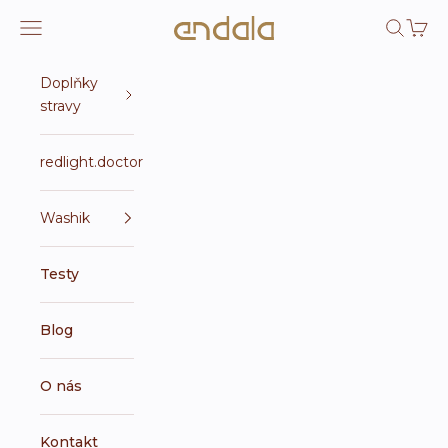
Přejít na obsah
Endala e-shop
Otevřít navigační menu
Otevřít 
Otevří
Doplňky
stravy
redlight.doctor
Washik
Testy
Blog
O nás
Kontakt