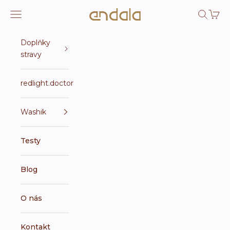
Přejít na obsah
Endala e-shop
Otevřít navigační menu
Otevřít 
Otevří
Doplňky
stravy
redlight.doctor
Washik
Testy
Blog
O nás
Kontakt