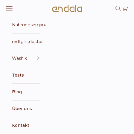
Zum Inhalt springen
Endala e-shop
Navigationsmenü öffnen
Suche öf
Waren
Nahrungsergänzungsmittel
redlight.doctor
Washik
Tests
Blog
Über uns
Kontakt