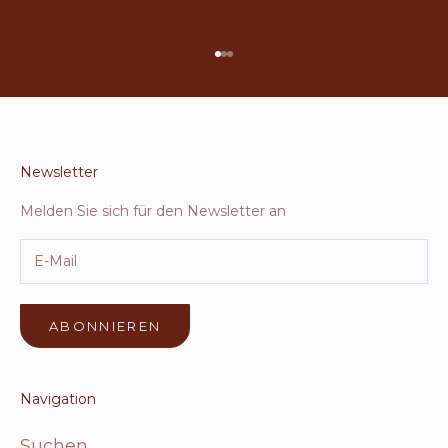
Gehe zu Element 1
Gehe zu Element 2
Gehe zu Element 3
Newsletter
Melden Sie sich für den Newsletter an
ABONNIEREN
Navigation
Suchen