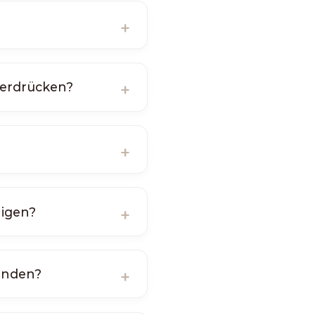
terdrücken?
higen?
enden?