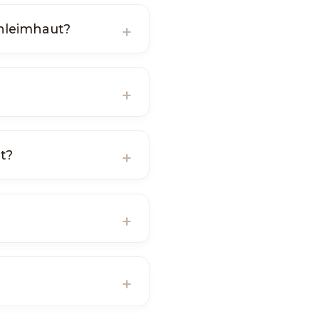
chleimhaut?
t?