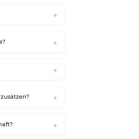
e?
rzusätzen?
haft?