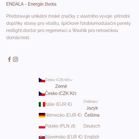
ENDALA - Energie života
Představuje unikátní české značky z vlastního vývoje: přírodní
doplňky stravy pro vitalitu, špičkové fotobiomodulační panely
redlight.doctor pro regeneraci a Washik pro netoxickou
domácnost.
Česko (CZK Kč)
Země
Česko (CZK Kč)
Čeština
Itálie (EUR €)
Jazyk
Německo (EUR €)
Čeština
Polsko (PLN zł)
Deutsch
Slovensko (EUR €)
English