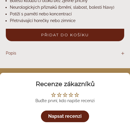
Bolesti kloubů či otoků bez zjevné příčiny
Neurologických příznaků (brnění, slabost, bolesti hlavy)
Potíží s pamětí nebo koncentrací
Přetrvávající horečky nebo zimnice
PŘIDAT DO KOŠÍKU
Popis
Recenze zákazníků
Buďte první, kdo napíše recenzi
Napsat recenzi