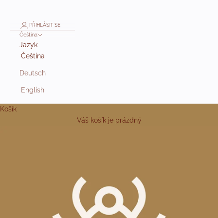
PŘIHLÁSIT SE
Čeština
Jazyk
Čeština
Deutsch
English
Košík
Váš košík je prázdný