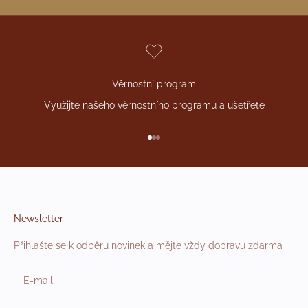
Věrnostní program
Využijte našeho věrnostního programu a ušetřete
Přejít na položku 1
Přejít na položku 2
Přejít na položku 3
Newsletter
Přihlašte se k odběru novinek a mějte vždy dopravu zdarma