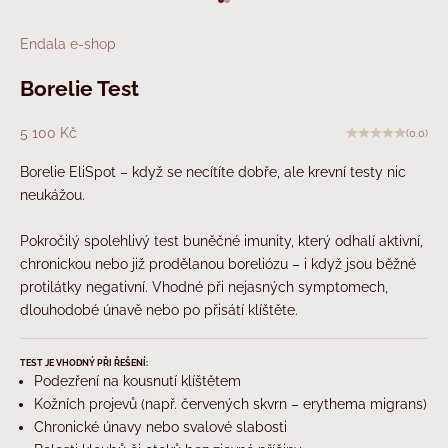
Přejít na položku 1
Přejít na položku 2
Endala e-shop
Borelie Test
Prodejní cena
5 100 Kč
(0.0)
Borelie EliSpot – když se necítíte dobře, ale krevní testy nic
neukážou.
Pokročilý spolehlivý test buněčné imunity, který odhalí aktivní,
chronickou nebo již prodělanou boreliózu – i když jsou běžné
protilátky negativní. Vhodné při nejasných symptomech,
dlouhodobé únavě nebo po přisátí klíštěte.
TEST JE VHODNÝ PŘI ŘEŠENÍ:
Podezření na kousnutí klíštětem
Kožních projevů (např. červených skvrn – erythema migrans)
Chronické únavy nebo svalové slabosti