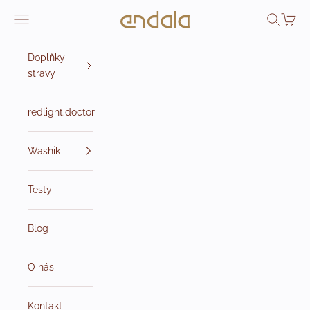
Přejít na obsah
Endala e-shop
Otevřít navigační menu
Otevřít v
Otevří
Doplňky
stravy
redlight.doctor
Washik
Testy
Blog
O nás
Kontakt