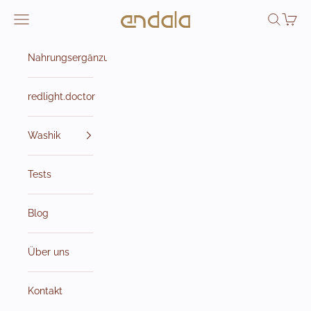
Zum Inhalt springen
Endala e-shop
Navigationsmenü öffnen
Suche öff
Waren
Nahrungsergänzungsmittel
redlight.doctor
Washik
Tests
Blog
Über uns
Kontakt