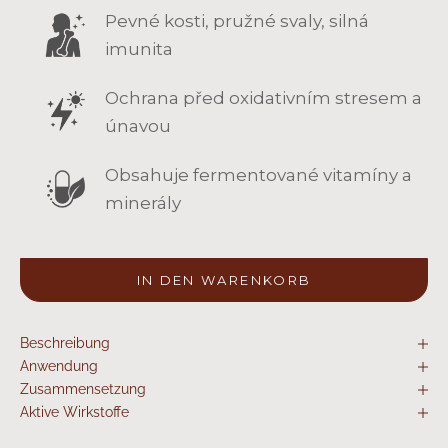
Pevné kosti, pružné svaly, silná
imunita
Ochrana před oxidativním stresem a
únavou
Obsahuje fermentované vitamíny a
minerály
IN DEN WARENKORB
Beschreibung
Anwendung
Zusammensetzung
Aktive Wirkstoffe