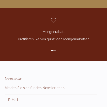
Mengenrabatt
Profitieren Sie von günstigen Mengenrabatten
Gehe zu Element 1
Gehe zu Element 2
Gehe zu Element 3
Newsletter
Melden Sie sich für den Newsletter an