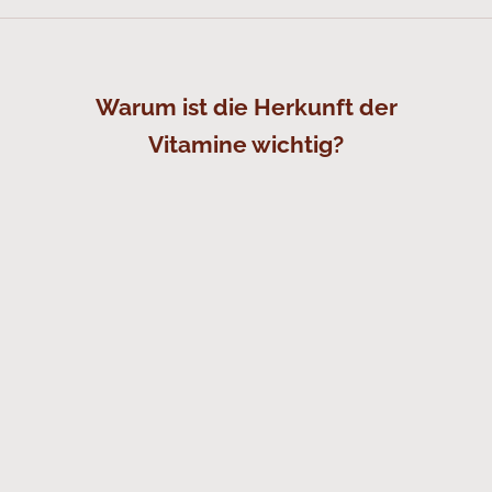
Warum ist die Herkunft der
Vitamine wichtig?
Echt. Aufnahmefähig. Fermentiert. Natürlich.
Natürlich