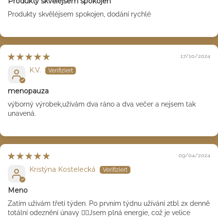
Produkty skvěléjsem spokojen
Produkty skvěléjsem spokojen, dodání rychlé
17/10/2024
K.V.
menopauza
výborný výrobek,užívám dva ráno a dva večer a nejsem tak
unavená.
09/04/2024
Kristýna Kostelecká
Meno
Zatím užívám třetí týden. Po prvním týdnu užívání 2tbl 2x denně
totální odeznění únavy 👌🏻Jsem plná energie, což je velice